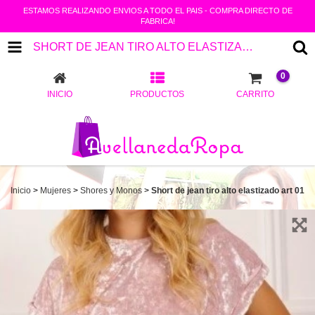
ESTAMOS REALIZANDO ENVIOS A TODO EL PAIS - COMPRA DIRECTO DE
FABRICA!
SHORT DE JEAN TIRO ALTO ELASTIZADO ART 01
0
INICIO
PRODUCTOS
CARRITO
Inicio
>
Mujeres
>
Shores y Monos
>
Short de jean tiro alto elastizado art 01