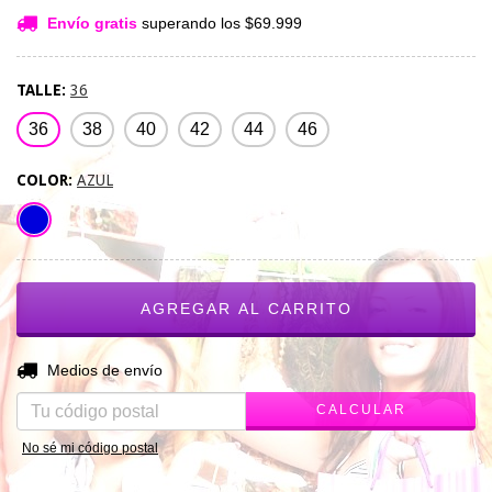
Envío gratis
superando los
$69.999
TALLE:
36
36
38
40
42
44
46
COLOR:
AZUL
CAMBIAR CP
Entregas para el CP:
Medios de envío
CALCULAR
No sé mi código postal