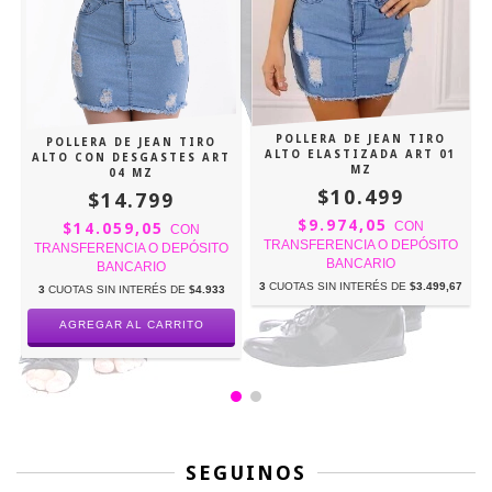
POLLERA DE JEAN TIRO
POLLERA DE JEAN TIRO
ALTO ELASTIZADA ART 01
ALTO CON DESGASTES ART
MZ
04 MZ
$10.499
$14.799
$9.974,05
CON
$14.059,05
CON
TRANSFERENCIA O DEPÓSITO
TRANSFERENCIA O DEPÓSITO
6
BANCARIO
BANCARIO
3
CUOTAS SIN INTERÉS DE
$3.499,67
3
CUOTAS SIN INTERÉS DE
$4.933
AGREGAR AL CARRITO
SEGUINOS