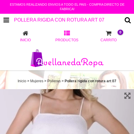
ESTAMOS REALIZANDO ENVIOS A TODO EL PAIS - COMPRA DIRECTO DE
FABRICA!
POLLERA RIGIDA CON ROTURA ART 07
0
INICIO
PRODUCTOS
CARRITO
Inicio
>
Mujeres
>
Polleras
>
Pollera rigida con rotura art 07