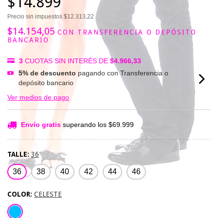
$14.899
Precio sin impuestos
$12.313,22
$14.154,05
CON
TRANSFERENCIA O DEPÓSITO
BANCARIO
3
CUOTAS SIN INTERÉS DE
$4.966,33
5% de descuento
pagando con Transferencia o
depósito bancario
Ver medios de pago
Envío gratis
superando los
$69.999
TALLE:
36
36
38
40
42
44
46
COLOR:
CELESTE